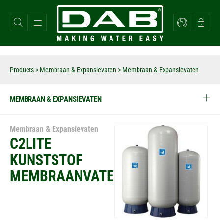
Overslaan
en
naar
de
inhoud
gaan
Products
>
Membraan & Expansievaten
> Membraan & Expansievaten
MEMBRAAN & EXPANSIEVATEN
Membraan & Expansievaten
C2LITE
KUNSTSTOF
MEMBRAANVATEN