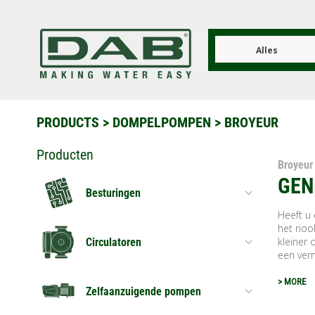
Overslaan
en
naar
de
Alles
inhoud
gaan
PRODUCTS
>
DOMPELPOMPEN
> BROYEUR
Producten
Broyeur
GEN
Besturingen
Heeft u
het rioo
kleiner
Circulatoren
een ver­m
> MORE
Zelfaanzuigende pompen