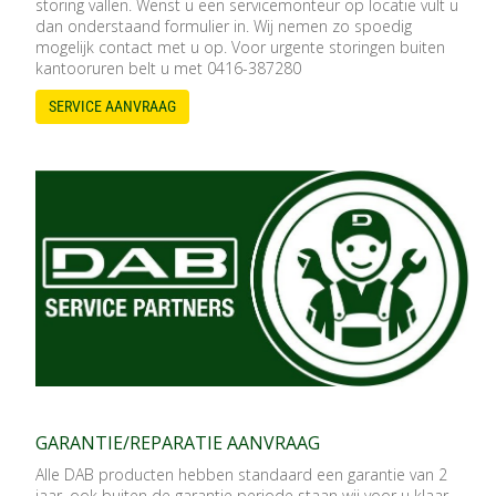
storing vallen. Wenst u een servicemonteur op locatie vult u
dan onderstaand formulier in. Wij nemen zo spoedig
mogelijk contact met u op. Voor urgente storingen buiten
kantooruren belt u met 0416-387280
SERVICE AANVRAAG
GARANTIE/REPARATIE AANVRAAG
Alle DAB producten hebben standaard een garantie van 2
jaar, ook buiten de garantie periode staan wij voor u klaar