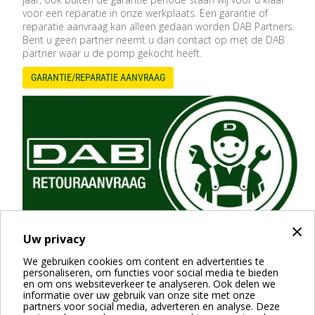
voor een reparatie in onze werkplaats. Een garantie of
reparatie aanvraag kan alleen gedaan worden DAB Partners.
Bent u geen partner neemt u dan contact op met de DAB
partner waar u de pomp gekocht heeft.
GARANTIE/REPARATIE AANVRAAG
×
Uw privacy
We gebruiken cookies om content en advertenties te
personaliseren, om functies voor social media te bieden
RETOURAANVRAAG
en om ons websiteverkeer te analyseren. Ook delen we
Binnen 1 maand na levering kunt u nog een retouraanvraag
informatie over uw gebruik van onze site met onze
partners voor social media, adverteren en analyse. Deze
indienen. Bij transportschade dient u foto's toe te voegen