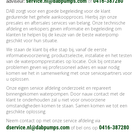
service.nl@dabpumps.com
0416-387280
of
adviseur:
DAB zorgt voor een goede begeleiding voor de klant
gedurende het gehele aankoopproces. Hierbij zijn onze
presales en aftersales services van belang. Onze technische
afdeling en verkopers geven informatie en begeleiding om
klanten te helpen bij de keuze van de beste waterpomp
geschikt voor hun situatie.
We staan de klant bij elke stap bij, vanaf de eerste
informatievoorziening, productselectie, installatie en het testen
van de waterpompprestaties op locatie. Ook bij ontstane
problemen geven wij professioneel advies en waar nodig
komen we het in samenwerking met onze servicepartners voor
u oplossen.
Onze eigen service afdeling onderzoekt en repareert
binnengekomen waterpompen. Door nauw contact met de
klant te onderhouden zal u niet voor onvoorziene
omstandigheden komen te staan. Samen komen we tot een
geschikte oplossing.
Neem contact op met onze service afdeling via
dservice.nl@dabpumps.com
0416-387280
of bel ons op
.