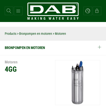
Overslaan
en
naar
de
inhoud
gaan
Products
>
Bronpompen en motoren
> Motoren
BRONPOMPEN EN MOTOREN
Motoren
4GG