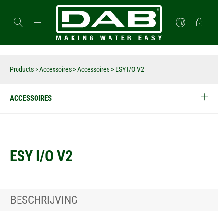
Overslaan
en
naar
de
inhoud
gaan
Products
>
Accessoires
>
Accessoires
>
ESY I/O V2
ACCESSOIRES
ESY I/O V2
BESCHRIJVING