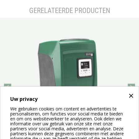
GERELATEERDE PRODUCTEN
prev
next
×
Uw privacy
We gebruiken cookies om content en advertenties te
personaliseren, om functies voor social media te bieden
en om ons websiteverkeer te analyseren. Ook delen we
informatie over uw gebruik van onze site met onze
partners voor social media, adverteren en analyse. Deze
partners kunnen deze gegevens combineren met andere
ESYBOX mini 3 is het compacte automatische
E
informatie die u aan ze heeft verstrekt of die ze hebben