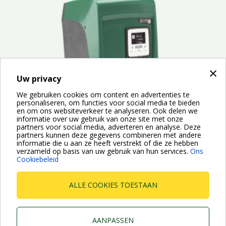
×
Uw privacy
We gebruiken cookies om content en advertenties te
personaliseren, om functies voor social media te bieden
en om ons websiteverkeer te analyseren. Ook delen we
informatie over uw gebruik van onze site met onze
partners voor social media, adverteren en analyse. Deze
partners kunnen deze gegevens combineren met andere
informatie die u aan ze heeft verstrekt of die ze hebben
verzameld op basis van uw gebruik van hun services.
Ons
ESYBOX mini 3 is het compacte automatische
Cookiebeleid
drukverhogingssysteem van DAB dat is ontwikkeld voor de
watervoorziening voor...
ALLE COOKIES TOESTAAN
AANPASSEN
Dab Pumps Spa © Via Marco Polo, 14 Mestrino Padova -