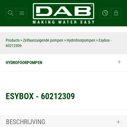
Overslaan
en
naar
de
inhoud
gaan
Products
>
Zelfaanzuigende pompen
>
Hydrofoorpompen
>
Esybox -
60212309
HYDROFOORPOMPEN
ESYBOX - 60212309
BESCHRIJVING