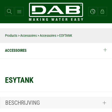
Overslaan
en
naar
de
inhoud
gaan
Products
>
Accessoires
>
Accessoires
>
ESYTANK
ACCESSOIRES
ESYTANK
BESCHRIJVING