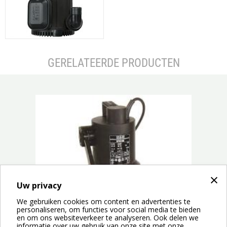
GERELATEERDE PRODUCTEN
×
prev
next
Uw privacy
We gebruiken cookies om content en advertenties te
personaliseren, om functies voor social media te bieden
en om ons websiteverkeer te analyseren. Ook delen we
informatie over uw gebruik van onze site met onze