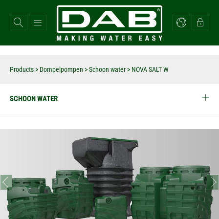
Overslaan
en
naar
de
inhoud
gaan
Products
>
Dompelpompen
>
Schoon water
>
NOVA SALT W
SCHOON WATER
prev
next