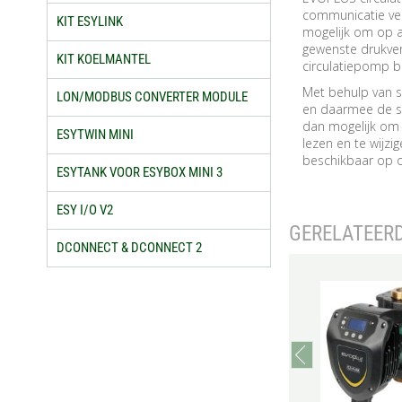
communicatie ve
KIT ESYLINK
mogelijk om op a
gewenste drukvers
KIT KOELMANTEL
circulatiepomp be
Met behulp van s
LON/MODBUS CONVERTER MODULE
en daarmee de s
dan mogelijk om 
ESYTWIN MINI
lezen en te wijz
beschikbaar op o
ESYTANK VOOR ESYBOX MINI 3
ESY I/O V2
GERELATEER
DCONNECT & DCONNECT 2
prev