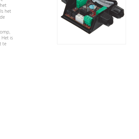
 het
ls het
 de
pomp,
 Het is
t te
EVOPLUS SAN zijn elektronisch
geregelde circulatiepompen welke
kunnen worden toegepast in warm
tapwatersystemen. Door...