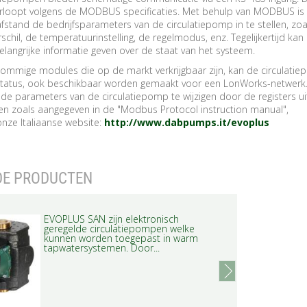
rloopt volgens de MODBUS specificaties. Met behulp van MODBUS is
fstand de bedrijfsparameters van de circulatiepomp in te stellen, zoa
chil, de temperatuurinstelling, de regelmodus, enz. Tegelijkertijd kan
langrijke informatie geven over de staat van het systeem.
ommige modules die op de markt verkrijgbaar zijn, kan de circulatie
tatus, ook beschikbaar worden gemaakt voor een LonWorks-netwerk.
de parameters van de circulatiepomp te wijzigen door de registers ui
igen zoals aangegeven in de "Modbus Protocol instruction manual",
nze Italiaanse website:
http://www.dabpumps.it/evoplus
DE PRODUCTEN
EVOPLUS SAN zijn elektronisch
geregelde circulatiepompen welke
kunnen worden toegepast in warm
tapwatersystemen. Door...
next