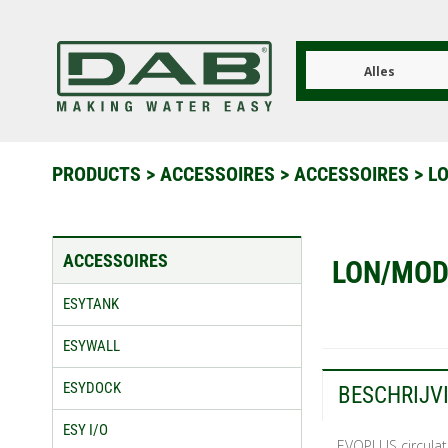
Overslaan
en
naar
de
Alles
inhoud
gaan
PRODUCTS
>
ACCESSOIRES
>
ACCESSOIRES
>
L
ACCESSOIRES
LON/MOD
ESYTANK
ESYWALL
ESYDOCK
BESCHRIJV
ESY I/O
EVOPLUS circula