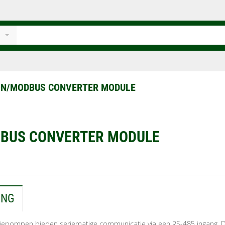
ON/MODBUS CONVERTER MODULE
BUS CONVERTER MODULE
ING
tiepompen bieden seriematige communicatie via een RS-485 ingang. 